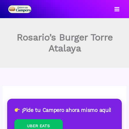
Ir
al
contenido
Rosario’s Burger Torre
Atalaya
¡Pide tu Campero ahora mismo aquí!
UBER EATS