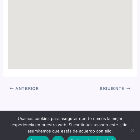
ANTERIOR
SIGUIENTE
Usamos cookies para asegurar que te damos la mejor
Copyright © 2026 Quiero un Campero -
experiencia en nuestra web. Si continúas usando este sitio,
hola@quierouncampero.com
asumiremos que estás de acuerdo con ello.