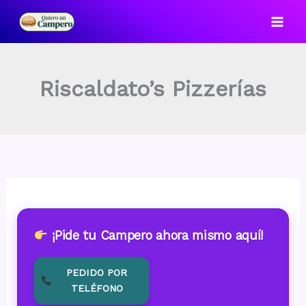
Ir
al
contenido
Riscaldato’s Pizzerías
¡Pide tu Campero ahora mismo aquí!
PEDIDO POR
TELÉFONO