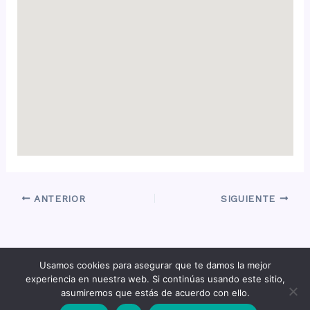
ANTERIOR
SIGUIENTE
Usamos cookies para asegurar que te damos la mejor
Copyright © 2026 Quiero un Campero -
experiencia en nuestra web. Si continúas usando este sitio,
hola@quierouncampero.com
asumiremos que estás de acuerdo con ello.