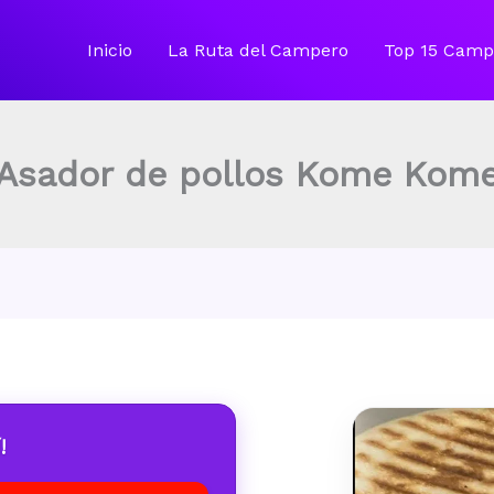
Inicio
La Ruta del Campero
Top 15 Camp
Asador de pollos Kome Kom
!