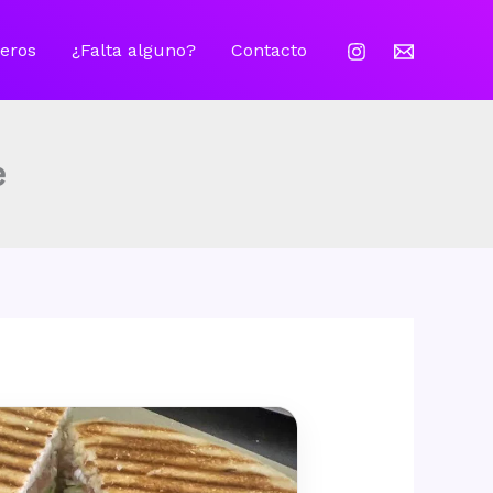
eros
¿Falta alguno?
Contacto
e