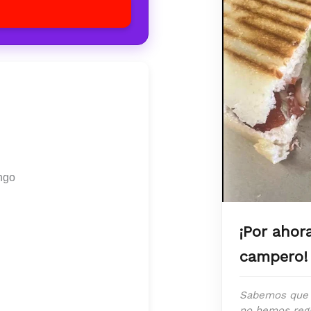
ngo
¡Por ahor
campero!
Sabemos que 
no hemos regi