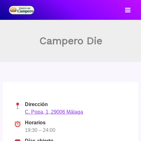
Ir
al
contenido
Campero Die
Dirección
C. Popa, 1, 29006 Málaga
Horarios
19:30 – 24:00
Días abierto